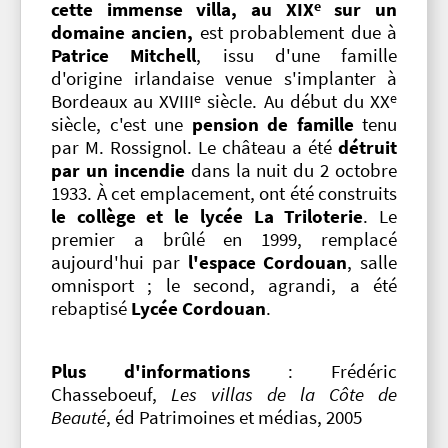
e
cette immense villa, au XIX
sur un
domaine ancien,
est probablement due à
Patrice Mitchell
, issu d'une famille
d'origine irlandaise venue s'implanter à
e
e
Bordeaux au XVIII
siècle. Au début du XX
siècle, c'est une
pension de famille
tenu
par M. Rossignol. Le château a été
détruit
par un incendie
dans la nuit du 2 octobre
1933. À cet emplacement, ont été construits
le collège et le lycée La Triloterie
. Le
premier a brûlé en 1999, remplacé
aujourd'hui par
l'espace Cordouan
, salle
omnisport ; le second, agrandi, a été
rebaptisé
Lycée Cordouan
.
Plus d'informations
: Frédéric
Chasseboeuf,
Les villas de la Côte de
Beauté
, éd Patrimoines et médias, 2005