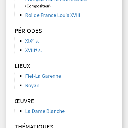
(Compositeur)
Roi de France Louis XVIII
PÉRIODES
e
XIX
s.
e
XVIII
s.
LIEUX
Fief-La Garenne
Royan
ŒUVRE
La Dame Blanche
THÉMATIQUES