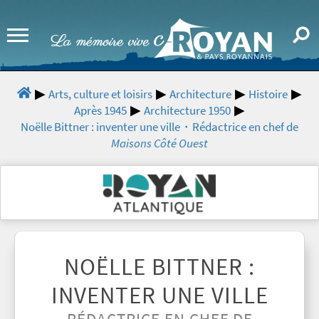
Arts, culture et loisirs
Architecture
Histoire
Après 1945
Architecture 1950
Noëlle Bittner : inventer une ville・Rédactrice en chef de
Maisons Côté Ouest
NOËLLE BITTNER :
INVENTER UNE VILLE