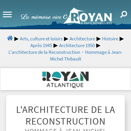
Arts, culture et loisirs
Architecture
Histoire
Après 1945
Architecture 1950
L'architecture de la Reconstruction・Hommage à Jean-
Michel Thibault
L'ARCHITECTURE DE LA
RECONSTRUCTION