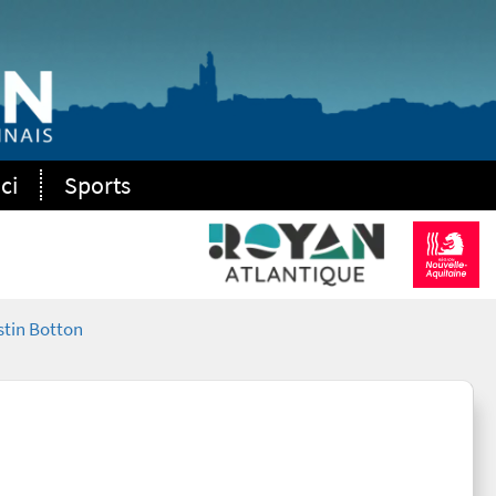
ci
Sports
tin Botton