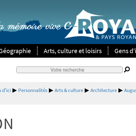
Géographie
Arts, culture et loisirs
Gens d'i
 d'ici
Personnalités
Arts & culture
Architecture
Augus
ON