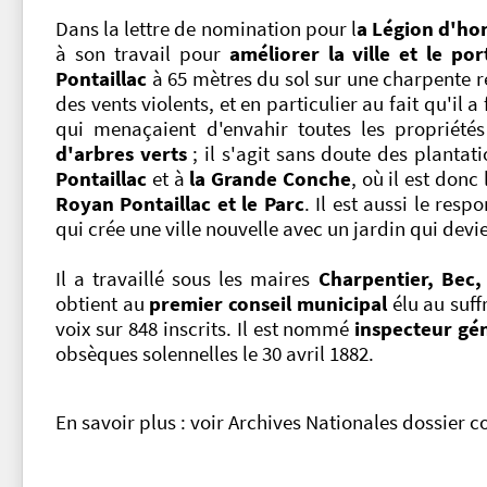
Dans la lettre de nomination pour l
a Légion d'ho
à son travail pour
améliorer la ville et le po
Pontaillac
à 65 mètres du sol sur une charpente r
des vents violents, et en particulier au fait qu'il a 
qui menaçaient d'envahir toutes les propriété
d'arbres verts
; il s'agit sans doute des planta
Pontaillac
et à
la Grande Conche
, où il est donc
Royan Pontaillac et le Parc
. Il est aussi le res
qui crée une ville nouvelle avec un jardin qui dev
Il a travaillé sous les maires
Charpentier, Bec,
obtient au
premier conseil municipal
élu au suff
voix sur 848 inscrits. Il est nommé
inspecteur gé
obsèques solennelles le 30 avril 1882.
En savoir plus : voir Archives Nationales dossier c