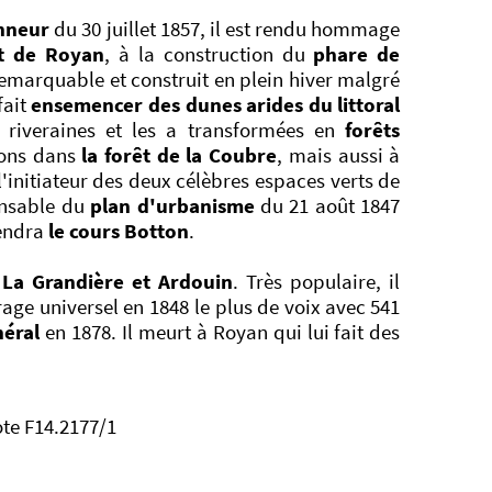
nneur
du 30 juillet 1857, il est rendu hommage
rt de Royan
, à la construction du
phare de
emarquable et construit en plein hiver malgré
fait
ensemencer des dunes arides du littoral
s riveraines et les a transformées en
forêts
tions dans
la forêt de la Coubre
, mais aussi à
 l'initiateur des deux célèbres espaces verts de
ponsable du
plan d'urbanisme
du 21 août 1847
iendra
le cours Botton
.
 La Grandière et Ardouin
. Très populaire, il
rage universel en 1848 le plus de voix avec 541
néral
en 1878. Il meurt à Royan qui lui fait des
ote F14.2177/1