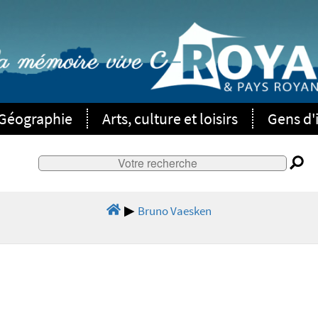
Géographie
Arts, culture et loisirs
Gens d'i
Bruno Vaesken