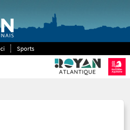
ci
Sports