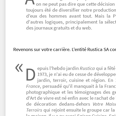
on ne peut pas dire que cette décision
toujours été de diversifier notre production
d'eux des hommes avant tout. Mais la P
d'autres logiques, principalement la sélec
des journaux gratuits et du web.
Revenons sur votre carrière. L'entité Rustica SA 
D
epuis l'hebdo jardin
Rustica
qui a fêté
1973, je n'ai eu de cesse de développe
jardin, terroir, cuisine et région. E
France
, persuadé qu'il manquait à la Franc
photographique et les témoignages des g
d'Art de vivre est né enfin avec le rachat de
de décoration dedans-dehors
Votre Mais
Terroirs
qui rejoint ensuite le groupe car la
la maison. Il y a eu aussi
Saison Cuisine
,
Sai