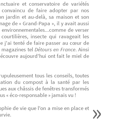
anctuaire et conservatoire de variétés
'a convaincu de faire adopter par nos
on jardin et au-delà, sa maison et son
nage de « Grand-Papa », il y avait aussi
s environnementales...comme de verser
courtilières, insecte qui ravageait les
e j'ai tenté de faire passer au cœur de
s magazines tel
Détours en France
. Ainsi
découvre aujourd'hui ont fait le miel de
crupuleusement tous les conseils, toutes
cation du compost à la santé par les
es aux châssis de fenêtres transformés
plus « éco-responsable » jamais vu !
sophie de vie que l'on a mise en place et
urvie.