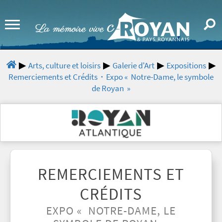
Arts, culture et loisirs
Galerie d'Art
Expositions
Remerciements et Crédits・Expo « Notre-Dame, le symbole
de Royan »
REMERCIEMENTS ET
CRÉDITS
EXPO « NOTRE-DAME, LE