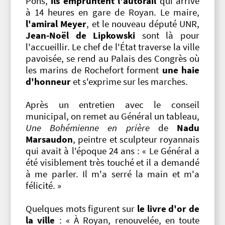
Pons,
ils empruntent l'autorail
qui arrive
à 14 heures en gare de Royan. Le maire,
l'amiral Meyer
, et le nouveau député UNR,
Jean-Noël de Lipkowski
sont là pour
l'accueillir. Le chef de l'État traverse la ville
pavoisée, se rend au Palais des Congrès où
les marins de Rochefort forment
une haie
d'honneur
et s'exprime sur les marches.
Après un entretien avec le conseil
municipal, on remet au Général un tableau,
Une Bohémienne en prière
de
Nadu
Marsaudon
, peintre et sculpteur royannais
qui avait à l'époque 24 ans : « Le Général a
été visiblement très touché et il a demandé
à me parler. Il m'a serré la main et m'a
félicité. »
Quelques mots figurent sur
le livre d'or de
la ville
: « À Royan, renouvelée, en toute