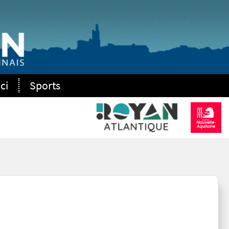
ci
Sports