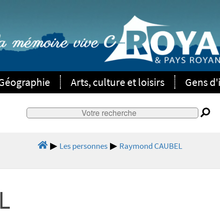
Géographie
Arts, culture et loisirs
Gens d'i
Les personnes
Raymond CAUBEL
L