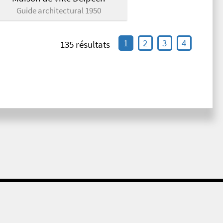
Guide architectural 1950
1
2
3
4
135 résultats