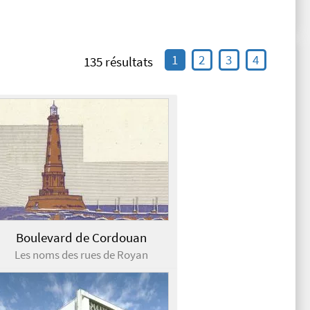
1
2
3
4
135 résultats
Boulevard de Cordouan
Les noms des rues de Royan