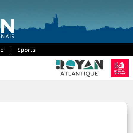
ci
Sports