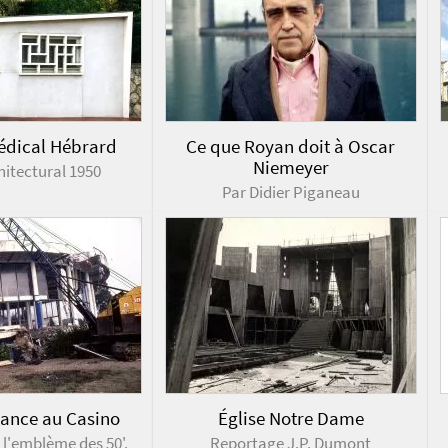
édical Hébrard
Ce que Royan doit à Oscar
Niemeyer
hitectural 1950
Par Didier Piganeau
éance au Casino
Église Notre Dame
 l'emblème des 50'.
Reportage J.P. Dumont