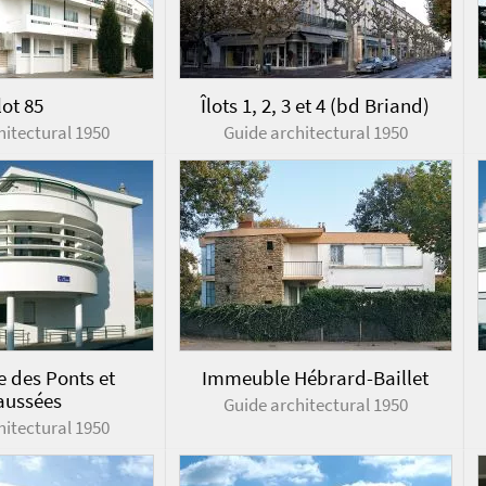
lot 85
Îlots 1, 2, 3 et 4 (bd Briand)
hitectural 1950
Guide architectural 1950
 des Ponts et
Immeuble Hébrard-Baillet
aussées
Guide architectural 1950
hitectural 1950