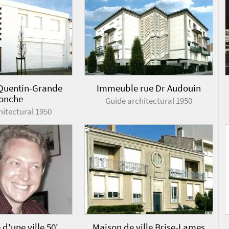
Quentin-Grande
Immeuble rue Dr Audouin
onche
Guide architectural 1950
hitectural 1950
d'une ville 50'
Maison de ville Brise-Lames