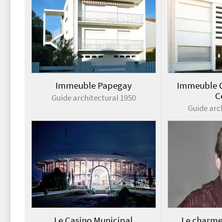
Immeuble Papegay
Immeuble 
C
Guide architectural 1950
Guide arc
Le Casino Municipal
Le charme 