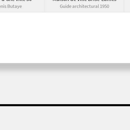
enis Butaye
Guide architectural 1950
MICRO-MEDIA © 2001 - 2026
Centre de confidentialité
Contact
Mentions légales