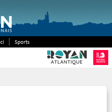
ci
Sports