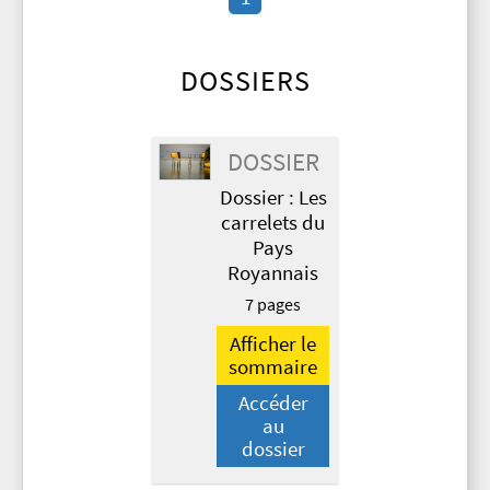
DOSSIERS
DOSSIER
Dossier : Les
carrelets du
Pays
Royannais
7 pages
Afficher le
sommaire
Accéder
au
dossier