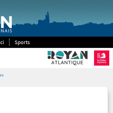
ci
Sports
es