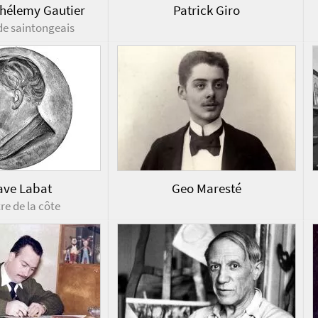
thélemy Gautier
Patrick Giro
de saintongeais
ave Labat
Geo Maresté
re de la côte