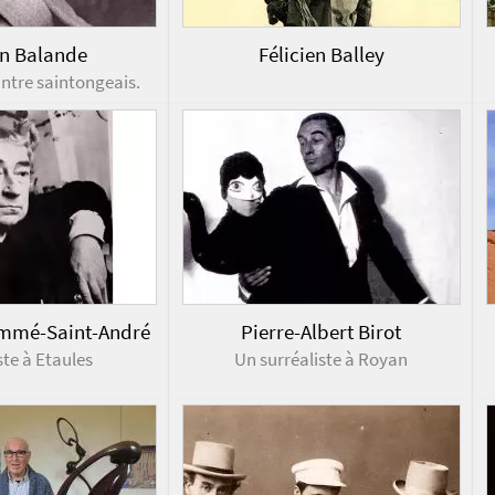
n Balande
Félicien Balley
intre saintongeais.
ommé-Saint-André
Pierre-Albert Birot
ste à Etaules
Un surréaliste à Royan