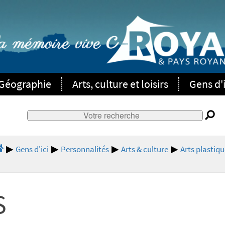
Géographie
Arts, culture et loisirs
Gens d'i
Gens d'ici
Personnalités
Arts & culture
Arts plastiqu
S