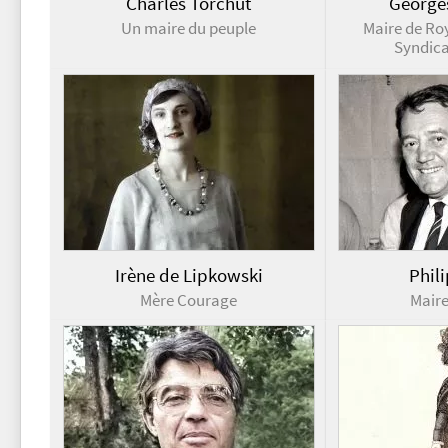
Charles Torchut
George
Un maire du peuple
Maire de Ro
Syndicat
Irène de Lipkowski
Phil
Mère Courage
Mair