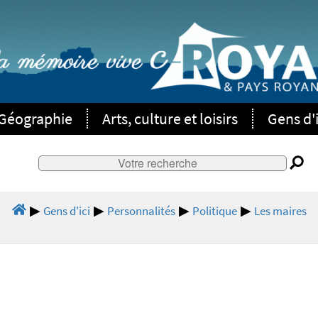
Géographie
Arts, culture et loisirs
Gens d'i
Gens d'ici
Personnalités
Politique
Les maires