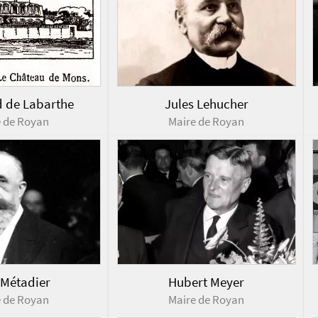
 de Labarthe
Jules Lehucher
e de Royan
Maire de Royan
 Métadier
Hubert Meyer
e de Royan
Maire de Royan