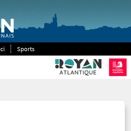
ci
Sports