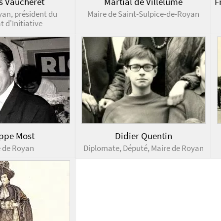
s Vaucheret
Martial de Villelume
F
yan, président du
Maire de Saint-Sulpice-de-Royan
 d'Initiative
ippe Most
Didier Quentin
e de Royan
Diplomate, Député, Maire de Royan