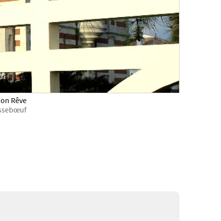
 Mon Rêve
assebœuf