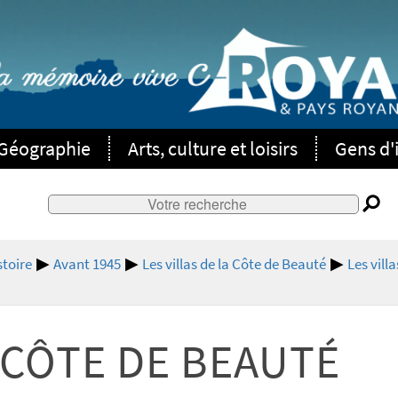
Géographie
Arts, culture et loisirs
Gens d'i
stoire
Avant 1945
Les villas de la Côte de Beauté
Les vil
A CÔTE DE BEAUTÉ