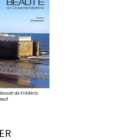
 Beauté
de Frédéric
bœuf
ER