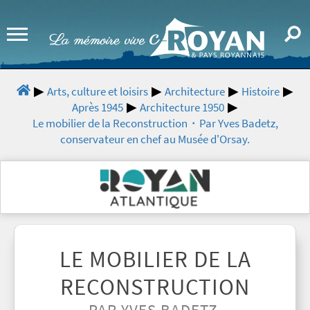
Arts, culture et loisirs
Architecture
Histoire
Après 1945
Architecture 1950
Le mobilier de la Reconstruction・Par Yves Badetz,
conservateur en chef au Musée d'Orsay.
LE MOBILIER DE LA
RECONSTRUCTION