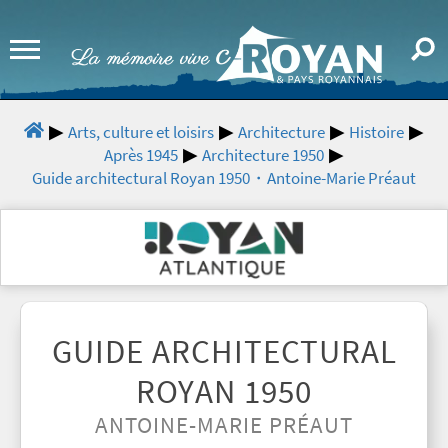
Arts, culture et loisirs
Architecture
Histoire
Après 1945
Architecture 1950
Guide architectural Royan 1950・Antoine-Marie Préaut
GUIDE ARCHITECTURAL
ROYAN 1950
ANTOINE-MARIE PRÉAUT