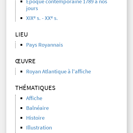
Époque contemporaine 1789 à nos
jours
e
e
XIX
s. - XX
s.
LIEU
Pays Royannais
ŒUVRE
Royan Atlantique à l'affiche
THÉMATIQUES
Affiche
Balnéaire
Histoire
Illustration