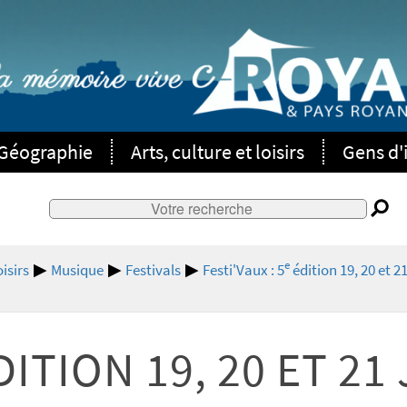
Géographie
Arts, culture et loisirs
Gens d'i
e
oisirs
Musique
Festivals
Festi'Vaux : 5
édition 19, 20 et 
ITION 19, 20 ET 21