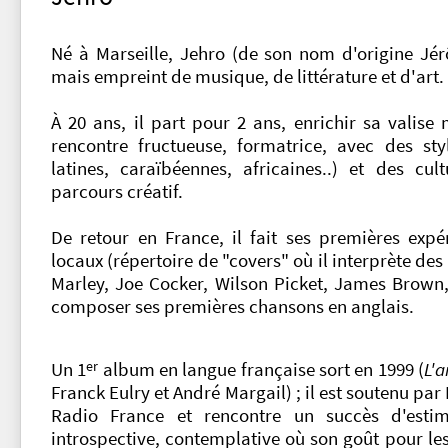
Né à Marseille, Jehro (de son nom d'origine Jé
mais empreint de musique, de littérature et d'art.
À 20 ans, il part pour 2 ans, enrichir sa valise
rencontre fructueuse, formatrice, avec des st
latines, caraïbéennes, africaines..) et des c
parcours créatif.
De retour en France, il fait ses premières exp
locaux (répertoire de "covers" où il interprète de
Marley, Joe Cocker, Wilson Picket, James Brown,
composer ses premières chansons en anglais.
er
Un 1
album en langue française sort en 1999 (
L'a
Franck Eulry et André Margail) ; il est soutenu par 
Radio France et rencontre un succès d'esti
introspective, contemplative où son goût pour le