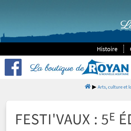
Histoire
Arts, culture et l
E
FESTI'VAUX : 5
ÉD