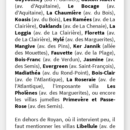
(av. d'Aquitaine),
Le Bocage
(av.
d'Aquitaine),
La Chaumière
(av. du Bois),
Koasis
(av. du Bois),
Les Ramées
(av. de La
Clairière),
Oaklands
(av. de La Chenaie),
La
Loggia
(av. de La Clairière),
Floretta
(av.
de La Clairière),
Hylé
(av. des Marguerites),
Mangive
(av. des Pins),
Ker Jannik
(allée
des Mouettes),
Fauvette
(av. de la Plage),
Bois-Franc
(av. de Verdun),
Jasmine
(av.
des Semis),
Evergreen
(av. Saint-François),
Madiathéa
(av. du Rond-Point),
Bois-Clair
(av. de l'Atlantique),
La Roseraie
(av. de
l'Atlantique), l'imposante villa
Les
Pholènes
(av. des Marguerites), ou encore
les villas jumelles
Primevère et Passe-
Rose
(av. des Semis).
En dehors de Royan, où il intervient peu, il
faut mentionner les villas
Libellule
(av. de