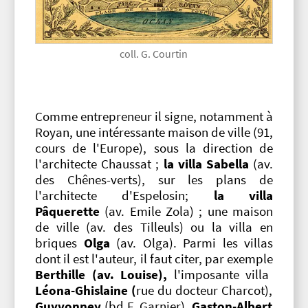
coll. G. Courtin
Comme entrepreneur il signe, notamment à
Royan, une intéressante maison de ville (91,
cours de l'Europe), sous la direction de
l'architecte Chaussat ;
la villa Sabella
(av.
des Chênes-verts), sur les plans de
l'architecte d'Espelosin;
la villa
Pâquerette
(av. Emile Zola) ; une maison
de ville (av. des Tilleuls) ou la villa en
briques
Olga
(av. Olga). Parmi les villas
dont il est l'auteur, il faut citer, par exemple
Berthille (av. Louise),
l'imposante villa
Léona-Ghislaine (
rue du docteur Charcot),
Guyvonney
(bd F. Garnier),
Gaston-Albert