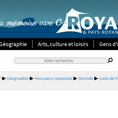
Géographie
Arts, culture et loisirs
Gens d'i
Géographie
Hors pays royannais
Gironde
Louis de F