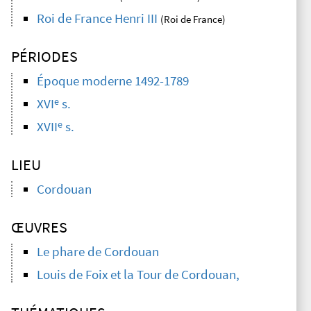
Roi de France Henri III
(Roi de France)
PÉRIODES
Époque moderne 1492-1789
e
XVI
s.
e
XVII
s.
LIEU
Cordouan
ŒUVRES
Le phare de Cordouan
Louis de Foix et la Tour de Cordouan,