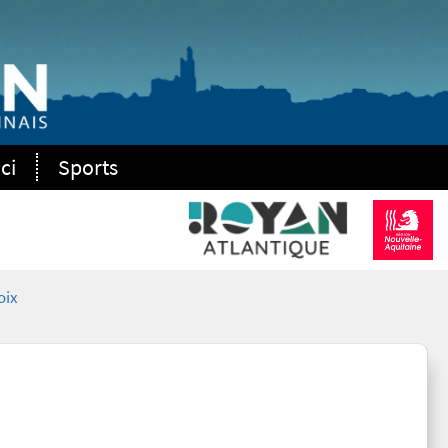
ci
Sports
oix