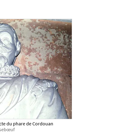
tecte du phare de Cordouan
assebœuf