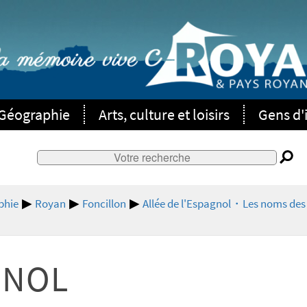
Géographie
Arts, culture et loisirs
Gens d'i
phie
Royan
Foncillon
Allée de l'Espagnol・Les noms des
GNOL