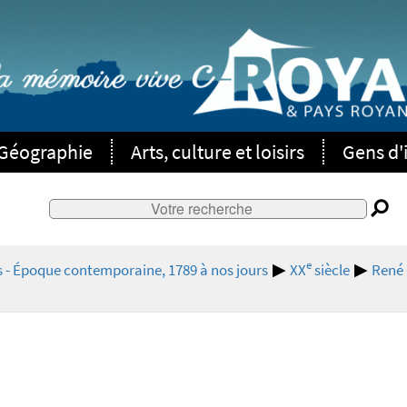
Géographie
Arts, culture et loisirs
Gens d'i
e
s - Époque contemporaine, 1789 à nos jours
XX
siècle
René