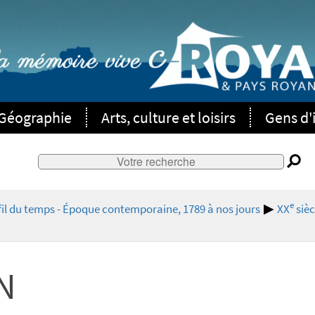
Géographie
Arts, culture et loisirs
Gens d'i
e
fil du temps - Époque contemporaine, 1789 à nos jours
XX
sièc
N