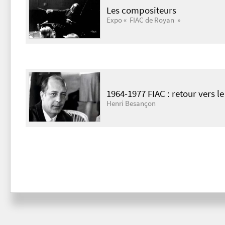
Les compositeurs
Expo « FIAC de Royan »
1964-1977 FIAC : retour vers le
Henri Besançon