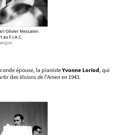
ri Olivier Messaien
 au F.I.A.C.
esançon
econde épouse, la pianiste
Yvonne Loriod
, qui
artir des
Visions de l'Amen
en 1943.