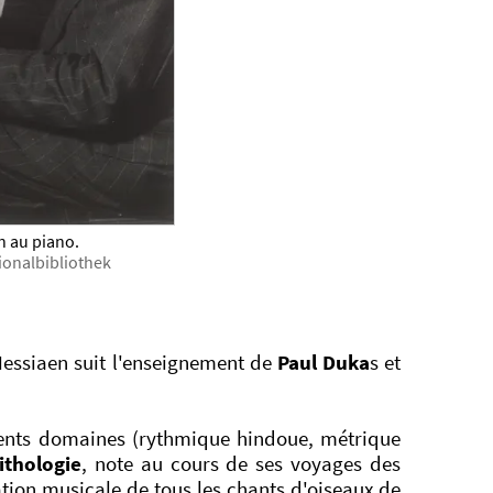
n au piano.
ionalbibliothek
 Messiaen suit l'enseignement de
Paul Duka
s et
érents domaines (rythmique hindoue, métrique
ithologie
, note au cours de ses voyages des
ation musicale de tous les chants d'oiseaux de