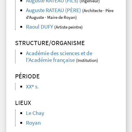
Auguste RATEAU (FILS)
(Ingénieur)
Auguste RATEAU (PÈRE)
(Architecte ⋅ Père
d'Auguste ⋅ Maire de Royan)
Raoul DUFY
(Artiste peintre)
STRUCTURE/ORGANISME
Académie des sciences et de
l'Académie française
(Institution)
PÉRIODE
e
XX
s.
LIEUX
Le Chay
Royan