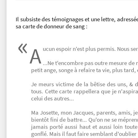
Il subsiste des témoignages et une lettre, adressée
sa carte de donneur de sang :
A
ucun espoir n'est plus permis. Nous s
...Ne t'encombre pas outre mesure de 
petit ange, songe à refaire ta vie, plus tard, 
Je meurs victime de la bêtise des uns, & 
tous. Cette carte rappellera que je n'aspi
celui des autres...
Ma Josette, mon Jacques, parents, amis, j
bientôt fini de battre... Qu'on ne se mépr
jamais porté aussi haut et aussi loin tout
gonflé. Mais il faut faire semblant d'oublie