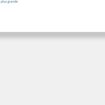
e plus grande
MICRO-MEDIA © 2001 - 2026
Centre de confidentialité
Contact
Mentions légales