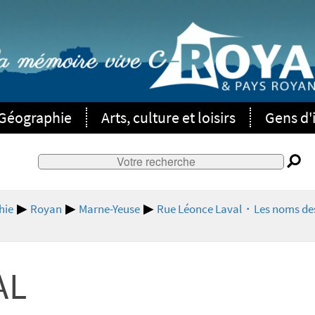
Géographie
Arts, culture et loisirs
Gens d'i
hie
Royan
Marne-Yeuse
Rue Léonce Laval・Les noms des
AL