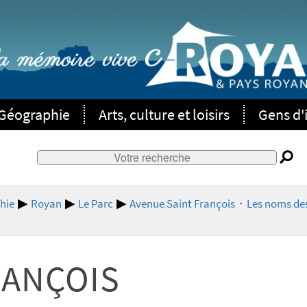
Géographie
Arts, culture et loisirs
Gens d'i
hie
Royan
Le Parc
Avenue Saint François・Les noms des
RANÇOIS