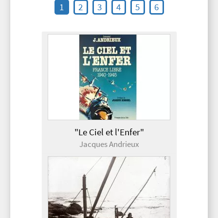
1
2
3
4
5
6
"Le Ciel et l'Enfer"
Jacques Andrieux