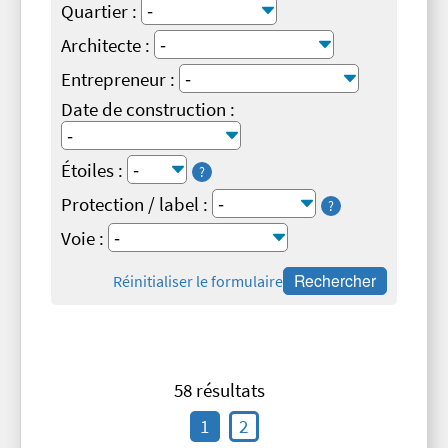
Quartier :
Architecte :
Entrepreneur :
Date de construction :
Étoiles :
?
Protection / label :
?
Voie :
Réinitialiser le formulaire
58 résultats
1
2