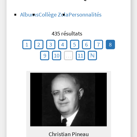
Albums
Collège Zola
Personnalités
435 résultats
1
2
3
4
5
6
7
8
9
10
…
11
ℕ
Christian Pineau