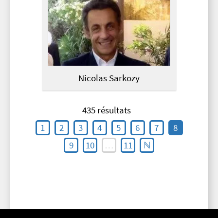
Nicolas Sarkozy
435 résultats
1
2
3
4
5
6
7
8
9
10
…
11
ℕ