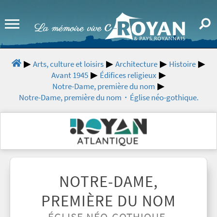
Arts, culture et loisirs
Architecture
Histoire
Avant 1945
Édifices religieux
Notre-Dame, première du nom
Notre-Dame, première du nom・Église néo-gothique.
NOTRE-DAME,
PREMIÈRE DU NOM