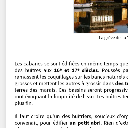
La grève de La
Les cabanes se sont édifiées en même temps que
e
e
des huîtres aux
16
et 17
siècles
. Poussés pa
ramassent les coquillages sur les bancs naturels d
grosses et mettent les autres à grossir dans
des t
terres des marais. Ces bassins seront progres
mot évoquant la limpidité de l'eau. Les huîtres te
plus fin.
Il faut croire qu'un des huîtriers, soucieux d'or
convenait, pour édifier
un petit abri
. Rien d'ex