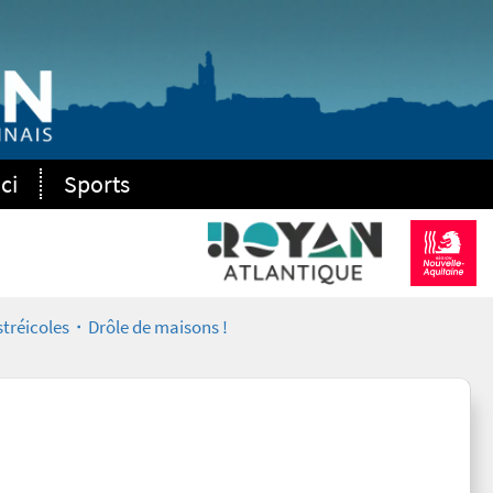
ci
Sports
stréicoles・Drôle de maisons !