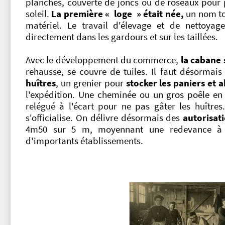
planches, couverte de joncs ou de roseaux pour pr
soleil.
La première « loge » était née,
un nom to
matériel. Le travail d'élevage et de nettoyage
directement dans les gardours et sur les taillées.
Avec le développement du commerce,
la cabane 
rehausse, se couvre de tuiles. Il faut désorm
huîtres
, un grenier pour
stocker les paniers et a
l'expédition. Une cheminée ou un gros poêle en
relégué à l'écart pour ne pas gâter les huître
s'officialise. On délivre désormais des
autorisat
4m50 sur 5 m, moyennant une redevance à l'
d'importants établissements.