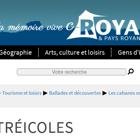
Géographie
Arts, culture et loisirs
Gens d'i
Tourisme et loisirs
Ballades et découvertes
Les cabanes o
TRÉICOLES