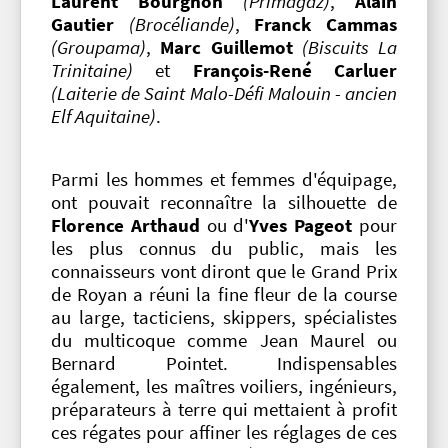
Laurent Bourgnon
(Primagaz)
,
Alain
Gautier
(Brocéliande)
,
Franck Cammas
(Groupama)
,
Marc Guillemot
(Biscuits La
Trinitaine)
et
François-René Carluer
(Laiterie de Saint Malo-Défi Malouin - ancien
Elf Aquitaine)
.
Parmi les hommes et femmes d'équipage,
ont pouvait reconnaître la silhouette de
Florence Arthaud
ou d'
Yves Pageot
pour
les plus connus du public, mais les
connaisseurs vont diront que le Grand Prix
de Royan a réuni la fine fleur de la course
au large, tacticiens, skippers, spécialistes
du multicoque comme Jean Maurel ou
Bernard Pointet. Indispensables
également, les maîtres voiliers, ingénieurs,
préparateurs à terre qui mettaient à profit
ces régates pour affiner les réglages de ces