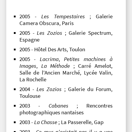
2005 -
Les Tempestaires
; Galerie
Camera Obscura, Paris
2005 -
Les Zozios
; Galerie Spectrum,
Espagne
2005 - Hôtel Des Arts, Toulon
2005 -
Lacrima
,
Petites machines à
Images
,
La Méthode
; Carré Amelot,
Salle de l'Ancien Marché, Lycée Valin,
La Rochelle
2004 -
Les Zozios
; Galerie du Forum,
Toulouse
2003 -
Cabanes
; Rencontres
photographiques nantaises
2003 -
La Chasse
; La Passerelle, Gap
2003 -
Ce mur n'existait pas il y a une