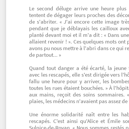
Le second déluge arrive une heure plus 
tentent de dégager leurs proches des déc
de s'abriter. « J'ai encore cette image trè
pendant que je déblayais les cailloux av
planté devant moi et il m'a dit : « Dans une 
allaient revenir ! ». Ces quelques mots ont p
avons pu nous mettre à l'abri dans ce qui re
de partout... »
Quand tout danger a été écarté, la jeune
avec les rescapés, elle s'est dirigée vers l'h
fallu une heure pour y arriver, les bombe
toutes les rues étaient bouchées. » À l'hôpit
aux mains, reçoit des soins sommaires. «
plaies, les médecins n'avaient pas assez de f
Une énorme solidarité naît entre les ha
rescapés. C'est ainsi qu'Alice et Émile so
Sulpice-de-Royan. « Nous sommes restés plu