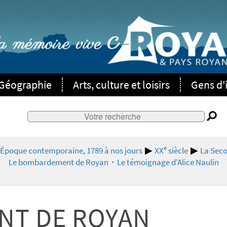
Géographie
Arts, culture et loisirs
Gens d'i
e
- Époque contemporaine, 1789 à nos jours
XX
siècle
La Seco
Le bombardement de Royan・Le témoignage d'Alice Naulin
NT DE ROYAN