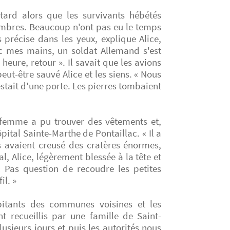
tard alors que les survivants hébétés
ombres. Beaucoup n'ont pas eu le temps
s précise dans les yeux, explique Alice,
ec mes mains, un soldat Allemand s'est
heure, retour ». Il savait que les avions
eut-être sauvé Alice et les siens. « Nous
stait d'une porte. Les pierres tombaient
 femme a pu trouver des vêtements et,
ôpital Sainte-Marthe de Pontaillac. « Il a
s avaient creusé des cratères énormes,
al, Alice, légèrement blessée à la tête et
 Pas question de recoudre les petites
il. »
bitants des communes voisines et les
nt recueillis par une famille de Saint-
sieurs jours et puis les autorités nous