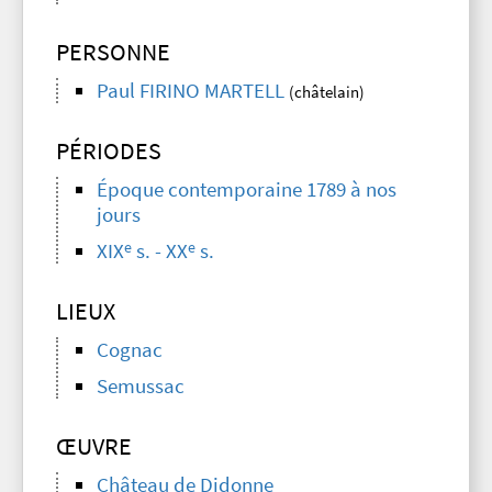
PERSONNE
Paul FIRINO MARTELL
(châtelain)
PÉRIODES
Époque contemporaine 1789 à nos
jours
e
e
XIX
s. - XX
s.
LIEUX
Cognac
Semussac
ŒUVRE
Château de Didonne