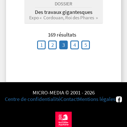
DOSSIER
Des travaux gigantesques
Expo « Cordouan, Roi des Phares »
169 résultats
1
2
3
4
5
MICRO-MEDIA © 2001 - 2026
Centre de confidentialité
Contact
Mentions légales