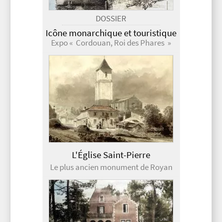
DOSSIER
Icône monarchique et touristique
Expo « Cordouan, Roi des Phares »
L'Église Saint-Pierre
Le plus ancien monument de Royan