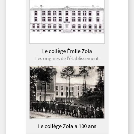
Le collège Émile Zola
Les origines de l'établissement
Le collège Zola a 100 ans