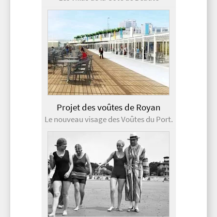
Projet des voûtes de Royan
Le nouveau visage des Voûtes du Port.