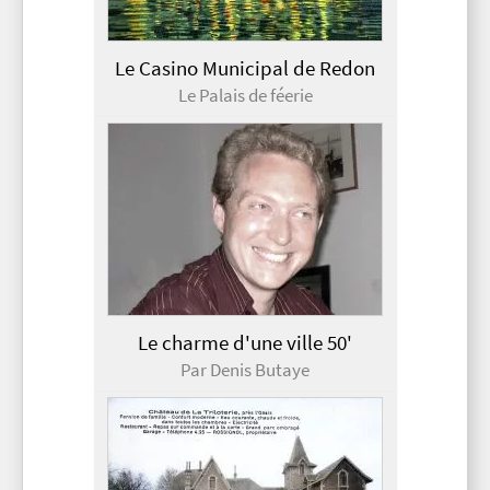
Le Casino Municipal de Redon
Le Palais de féerie
Le charme d'une ville 50'
Par Denis Butaye