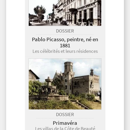
DOSSIER
Pablo Picasso, peintre, né en
1881
Les célébrités et leurs résidences
DOSSIER
Primavéra
Les villas de la Côte de Beauté