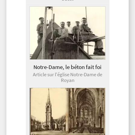
Notre-Dame, le béton fait foi
Article sur l'église Notre-Dame de
Royan