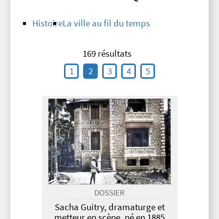
Histoire
La ville au fil du temps
169 résultats
1
2
3
4
5
DOSSIER
Sacha Guitry, dramaturge et
metteur en scène, né en 1885