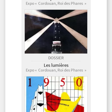
Expo « Cordouan, Roi des Phares »
DOSSIER
Les lumières
Expo « Cordouan, Roi des Phares »