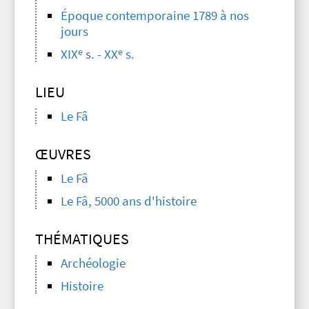
Époque contemporaine 1789 à nos
jours
e
e
XIX
s. - XX
s.
LIEU
Le Fâ
ŒUVRES
Le Fâ
Le Fâ, 5000 ans d'histoire
THÉMATIQUES
Archéologie
Histoire