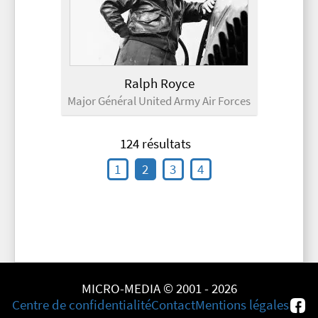
Ralph Royce
Major Général United Army Air Forces
124 résultats
1
2
3
4
MICRO-MEDIA © 2001 - 2026
Centre de confidentialité
Contact
Mentions légales